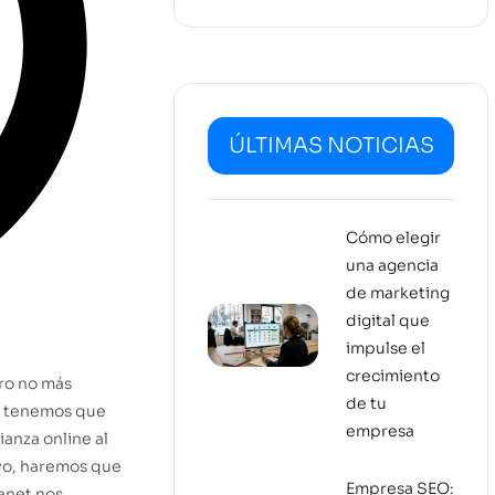
ÚLTIMAS NOTICIAS
Cómo elegir
una agencia
de marketing
digital que
impulse el
crecimiento
ero no más
de tu
da tenemos que
empresa
anza online al
ivo, haremos que
Empresa SEO:
anet nos