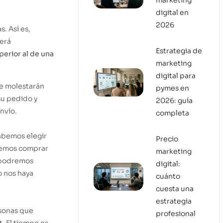
marketing
digital en
2026
. Así es,
será
Estrategia de
erior al de una
marketing
digital para
le molestarán
pymes en
su pedido y
2026: guía
nvío.
completa
abemos elegir
Precio
aremos comprar
marketing
e podremos
digital:
o nos haya
cuánto
cuesta una
estrategia
sonas que
profesional
t. El tiempo es