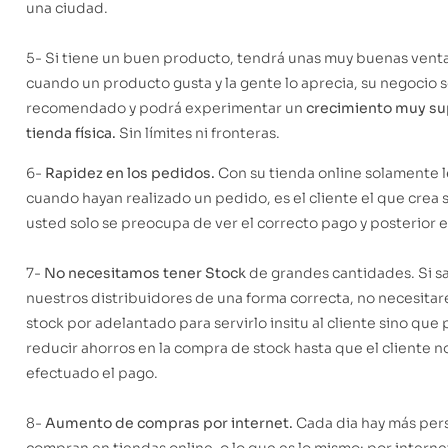
una ciudad.
5- Si tiene un buen producto, tendrá unas muy buenas ventas
cuando un producto gusta y la gente lo aprecia, su negocio 
recomendado y podrá experimentar un
crecimiento muy sup
tienda física.
Sin límites ni fronteras.
6-
Rapidez en los pedidos.
Con su tienda online solamente 
cuando hayan realizado un pedido, es el cliente el que crea 
usted solo se preocupa de ver el correcto pago y posterior e
7-
No necesitamos tener Stock
de grandes cantidades. Si s
nuestros distribuidores de una forma correcta, no necesit
stock por adelantado para servirlo insitu al cliente sino qu
reducir ahorros en la compra de stock hasta que el cliente n
efectuado el pago.
8-
Aumento de compras por internet.
Cada dia hay más per
compran en tiendas online, o lo que es lo mismo: por interne