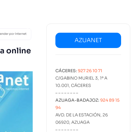
02
SERVICIOS
DISEÑO
MARKETING
PROYECT
KIT DIGITAL
EMPLEO
vender por Internet
AZUANET
a online
CÁCERES:
927 26 10 71
C/GABINO MURIEL 3, 1º A
10.001, CÁCERES
– – – – – – – –
AZUAGA-BADAJOZ:
924 89 15
94
AVD. DE LA ESTACIÓN, 26
06920, AZUAGA
– – – – – – – –