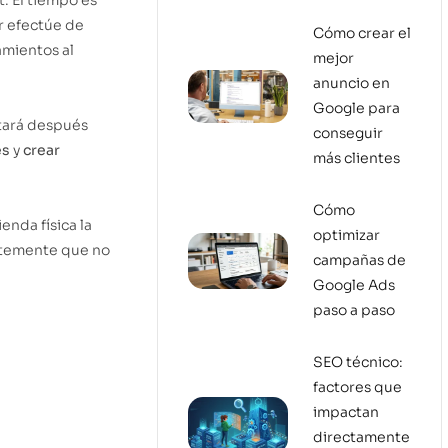
r efectúe de
Cómo crear el
amientos al
mejor
anuncio en
Google para
stará después
conseguir
es
y
crear
más clientes
Cómo
enda física la
optimizar
entemente que no
campañas de
Google Ads
paso a paso
SEO técnico:
factores que
impactan
directamente