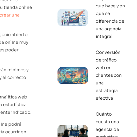
qué hace y en
su
tienda online
qué se
crear una
diferencia de
una agencia
egocio abierto
integral
da online muy
 es poder
Conversión
de tráfico
web en
erán mínimos y
clientes con
y el correcto
una
estrategia
 analítica web
efectiva
a estadística
liente indicado.
Cuánto
cuesta una
line podrá
agencia de
ía ocurrir en