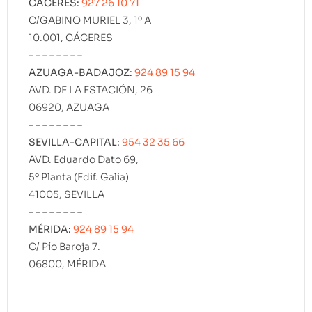
CÁCERES:
927 26 10 71
C/GABINO MURIEL 3, 1º A
10.001, CÁCERES
– – – – – – – –
AZUAGA-BADAJOZ:
924 89 15 94
AVD. DE LA ESTACIÓN, 26
06920, AZUAGA
– – – – – – – –
SEVILLA-CAPITAL:
954 32 35 66
AVD. Eduardo Dato 69,
5º Planta (Edif. Galia)
41005, SEVILLA
– – – – – – – –
MÉRIDA:
924 89 15 94
C/ Pío Baroja 7.
06800, MÉRIDA