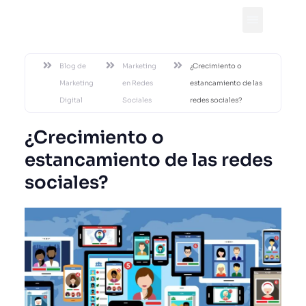
DESDE 2002
Blog de
Marketing
¿Crecimiento o
Marketing
en Redes
estancamiento de las
Digital
Sociales
redes sociales?
¿Crecimiento o
estancamiento de las redes
sociales?