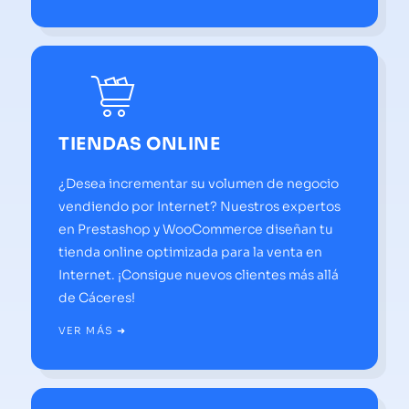
TIENDAS ONLINE
¿Desea incrementar su volumen de negocio
vendiendo por Internet? Nuestros expertos
en Prestashop y WooCommerce diseñan tu
tienda online optimizada para la venta en
Internet. ¡Consigue nuevos clientes más allá
de Cáceres!
VER MÁS ➜