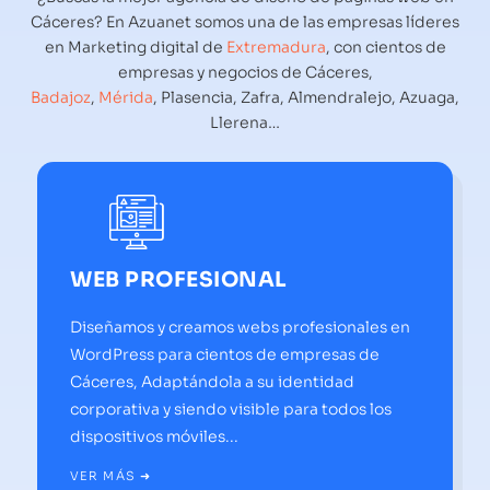
Cáceres? En Azuanet somos una de las empresas líderes
en Marketing digital de
Extremadura
, con cientos de
empresas y negocios de Cáceres,
Badajoz
,
Mérida
,
Plasencia, Zafra, Almendralejo, Azuaga,
Llerena…
WEB PROFESIONAL
Diseñamos y creamos webs profesionales en
WordPress para cientos de empresas de
Cáceres, Adaptándola a su identidad
corporativa y siendo visible para todos los
dispositivos móviles...
VER MÁS ➜