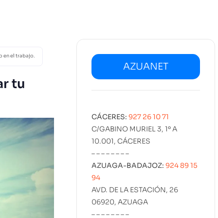
02
SERVICIOS
DISEÑO
MARKETING
PROYECT
KIT DIGITAL
EMPLEO
 en el trabajo.
AZUANET
r tu
CÁCERES:
927 26 10 71
C/GABINO MURIEL 3, 1º A
10.001, CÁCERES
– – – – – – – –
AZUAGA-BADAJOZ:
924 89 15
94
AVD. DE LA ESTACIÓN, 26
06920, AZUAGA
– – – – – – – –