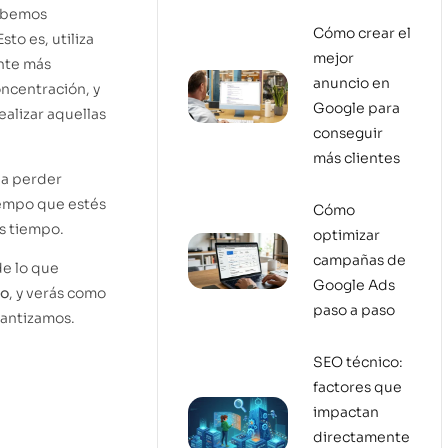
debemos
Cómo crear el
sto es, utiliza
mejor
ente más
anuncio en
ncentración, y
Google para
alizar aquellas
conseguir
más clientes
 a perder
tiempo que estés
Cómo
s tiempo.
optimizar
campañas de
de lo que
Google Ads
jo
, y verás como
paso a paso
rantizamos.
SEO técnico:
factores que
impactan
directamente