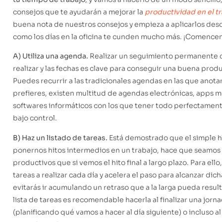
consejos que te ayudarán a mejorar la
productividad en el t
buena nota de nuestros consejos y empieza a aplicarlos desd
como los días en la oficina te cunden mucho más. ¡Comence
A) Utiliza una agenda.
Realizar un seguimiento permanente de
realizar y las fechas es clave para conseguir una buena prod
Puedes recurrir a las tradicionales agendas en las que anotar 
prefieres, existen multitud de agendas electrónicas, apps mó
softwares informáticos con los que tener todo perfectamen
bajo control.
B) Haz un listado de tareas.
Está demostrado que el simple 
ponernos hitos intermedios en un trabajo, hace que seamos
productivos que si vemos el hito final a largo plazo. Para ello
tareas a realizar cada día y acelera el paso para alcanzar dich
evitarás ir acumulando un retraso que a la larga pueda resulta
lista de tareas es recomendable hacerla al finalizar una jorn
(planificando qué vamos a hacer al día siguiente) o incluso al