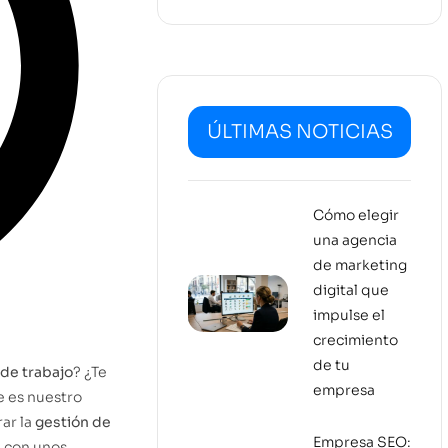
ÚLTIMAS NOTICIAS
Cómo elegir
una agencia
de marketing
digital que
impulse el
crecimiento
de tu
 de trabajo
? ¿Te
empresa
e es nuestro
ar la
gestión de
Empresa SEO:
, con unos