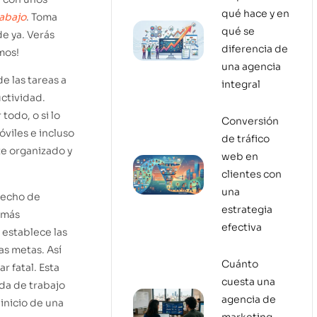
qué hace y en
rabajo
. Toma
qué se
e ya. Verás
diferencia de
mos!
una agencia
 las tareas a
integral
uctividad.
todo, o si lo
Conversión
viles e incluso
de tráfico
te organizado y
web en
clientes con
una
hecho de
estrategia
 más
efectiva
, establece las
as metas. Así
Cuánto
r fatal. Esta
cuesta una
ada de trabajo
agencia de
 inicio de una