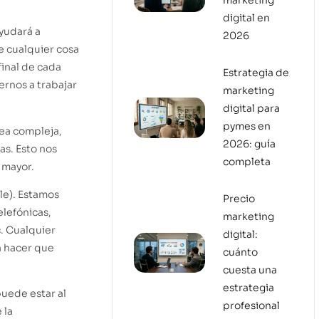
marketing
digital en
yudará a
2026
e cualquier cosa
inal de cada
Estrategia de
rnos a trabajar
marketing
digital para
pymes en
ea compleja,
2026: guía
s. Esto nos
completa
 mayor.
le). Estamos
Precio
elefónicas,
marketing
c. Cualquier
digital:
a hacer que
cuánto
cuesta una
estrategia
uede estar al
profesional
 la