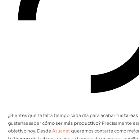
¿Sientes que te falta tiempo cada día para acabar tus
tareas
gustarías saber
cómo ser más productivo
? Precisamente es
objetivo hoy. Desde
Azuanet
queremos contarte como mejor
tu tiempo de trabajo
, y vamos a hacerlo de un modo sencillo