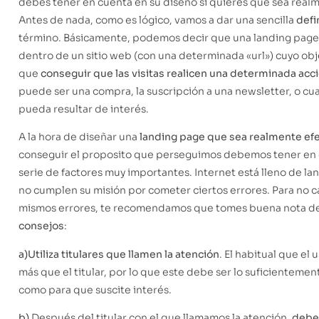
debes tener en cuenta en su diseño si quieres que sea realm
Antes de nada, como es lógico, vamos a dar una sencilla
defi
término. Básicamente, podemos decir que una landing page
dentro de un sitio web (con una determinada «url») cuyo obj
que
conseguir que las visitas realicen una determinada acc
puede ser una compra, la suscripción a una newsletter, o cu
pueda resultar de interés.
A la hora de diseñar una
landing page que sea realmente efe
conseguir el proposito que perseguimos debemos tener en
serie de factores muy importantes. Internet está lleno de l
no cumplen su misión por cometer ciertos errores. Para no c
mismos errores, te recomendamos que tomes buena nota d
consejos
:
a)
Utiliza titulares que llamen la atención
. El habitual que el 
más que el titular, por lo que este debe ser lo suficienteme
como para que suscite interés.
b)
Después del titular con el que llamamos la atención,
debe