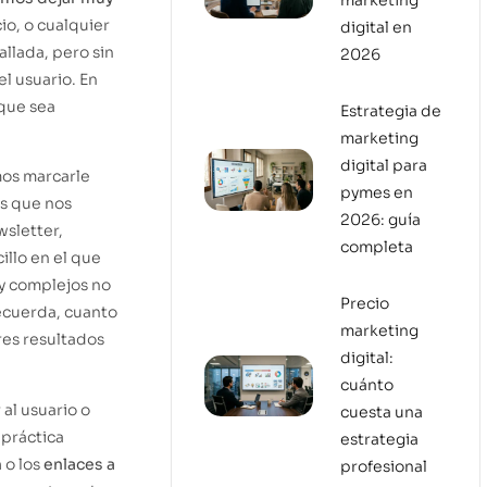
marketing
io, o cualquier
digital en
allada, pero sin
2026
l usuario. En
que sea
Estrategia de
marketing
digital para
mos marcarle
pymes en
es que nos
2026: guía
wsletter,
completa
llo en el que
 y complejos no
Precio
recuerda, cuanto
marketing
res resultados
digital:
cuánto
al usuario o
cuesta una
 práctica
estrategia
n
o los
enlaces a
profesional