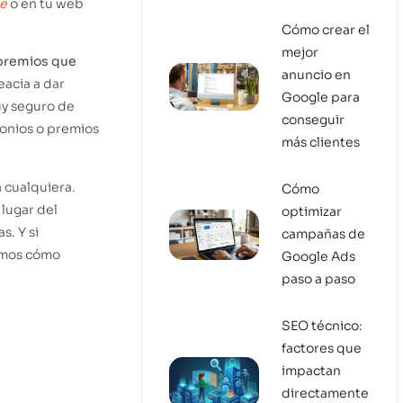
ne
o en tu web
Cómo crear el
mejor
 premios que
anuncio en
eacia a dar
Google para
uy seguro de
conseguir
monios o premios
más clientes
 cualquiera.
Cómo
lugar del
optimizar
s. Y si
campañas de
emos cómo
Google Ads
paso a paso
SEO técnico:
factores que
impactan
directamente