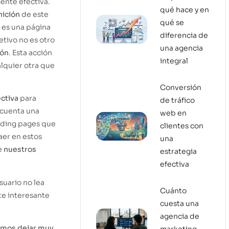
ente efectiva.
qué hace y en
nición
de este
qué se
 es una página
diferencia de
etivo no es otro
una agencia
ión
. Esta acción
integral
alquier otra que
Conversión
ctiva
para
de tráfico
 cuenta una
web en
anding pages que
clientes con
aer en estos
una
e
nuestros
estrategia
efectiva
usuario no lea
Cuánto
nte interesante
cuesta una
agencia de
mos dejar muy