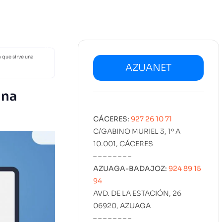
02
SERVICIOS
DISEÑO
MARKETING
PROYECT
KIT DIGITAL
EMPLEO
 que sirve una
AZUANET
una
CÁCERES:
927 26 10 71
C/GABINO MURIEL 3, 1º A
10.001, CÁCERES
– – – – – – – –
AZUAGA-BADAJOZ:
924 89 15
94
AVD. DE LA ESTACIÓN, 26
06920, AZUAGA
– – – – – – – –