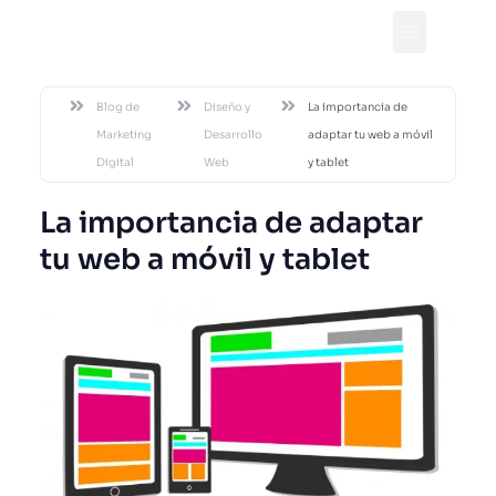
DESDE 2002
Blog de
Diseño y
La importancia de
Marketing
Desarrollo
adaptar tu web a móvil
Digital
Web
y tablet
La importancia de adaptar
tu web a móvil y tablet