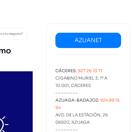
02
SERVICIOS
DISEÑO
MARKETING
PROYECT
KIT DIGITAL
EMPLEO
lo a tu negocio?
AZUANET
ómo
CÁCERES:
927 26 10 71
C/GABINO MURIEL 3, 1º A
10.001, CÁCERES
– – – – – – – –
AZUAGA-BADAJOZ:
924 89 15
94
AVD. DE LA ESTACIÓN, 26
06920, AZUAGA
– – – – – – – –