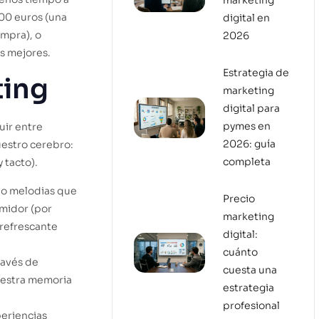
marketing
,00 euros (una
digital en
mpra), o
2026
s mejores.
Estrategia de
ting
marketing
digital para
pymes en
uir entre
2026: guía
uestro cerebro:
completa
 tacto).
 o melodias que
Precio
umidor (por
marketing
 refrescante
digital:
cuánto
ravés de
cuesta una
uestra memoria
estrategia
profesional
periencias