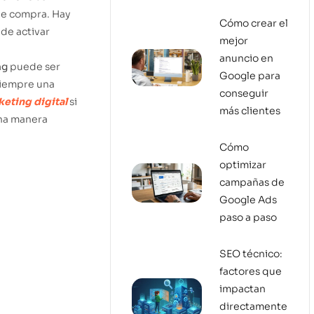
de compra. Hay
Cómo crear el
de activar
mejor
anuncio en
ng
puede ser
Google para
siempre una
conseguir
eting digital
si
más clientes
una manera
Cómo
optimizar
campañas de
Google Ads
paso a paso
SEO técnico:
factores que
impactan
directamente