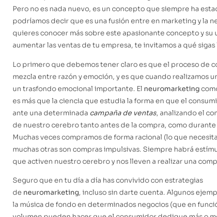
Pero no es nada nuevo, es un concepto que siempre ha estad
podríamos decir que es una fusión entre en marketing y la ne
quieres conocer más sobre este apasionante concepto y su u
aumentar las ventas de tu empresa, te invitamos a qué sigas
Lo primero que debemos tener claro es que el proceso de c
mezcla entre razón y emoción, y es que cuando realizamos 
un trasfondo emocional importante. El
neuromarketing
como
es más que la ciencia que estudia la forma en que el consum
ante una determinada
campaña de ventas
, analizando el 
de nuestro cerebro tanto antes de la compra, como durante
Muchas veces compramos de forma racional (lo que necesit
muchas otras son compras impulsivas. Siempre habrá estímu
que activen nuestro cerebro y nos lleven a realizar una comp
Seguro que en tu día a día has convivido con estrategias
de
neuromarketing
, incluso sin darte cuenta. Algunos ejem
la música de fondo en determinados negocios (que en función
volumen pueden hacer que el consumidor dedique más o m