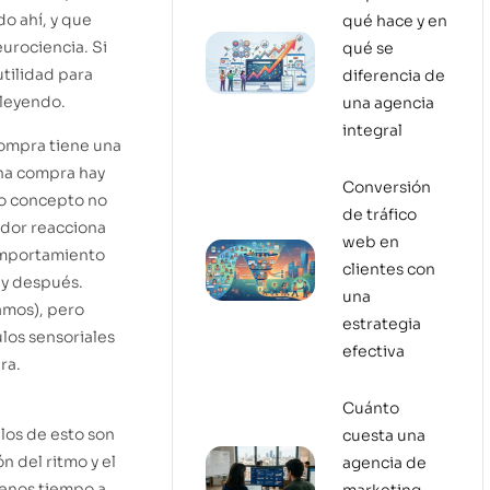
o ahí, y que
qué hace y en
urociencia. Si
qué se
tilidad para
diferencia de
 leyendo.
una agencia
integral
ompra tiene una
una compra hay
Conversión
 concepto no
de tráfico
idor reacciona
web en
comportamiento
clientes con
 y después.
una
amos), pero
estrategia
los sensoriales
efectiva
ra.
Cuánto
plos de esto son
cuesta una
 del ritmo y el
agencia de
enos tiempo a