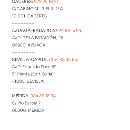
CÁCERES:
927 26 10 71
C/GABINO MURIEL 3, 1º A
10.001, CÁCERES
– – – – – – – –
AZUAGA-BADAJOZ:
924 89 15 94
AVD. DE LA ESTACIÓN, 26
06920, AZUAGA
– – – – – – – –
SEVILLA-CAPITAL:
954 32 35 66
AVD. Eduardo Dato 69,
5º Planta (Edif. Galia)
41005, SEVILLA
– – – – – – – –
MÉRIDA:
924 89 15 94
C/ Pío Baroja 7.
06800, MÉRIDA