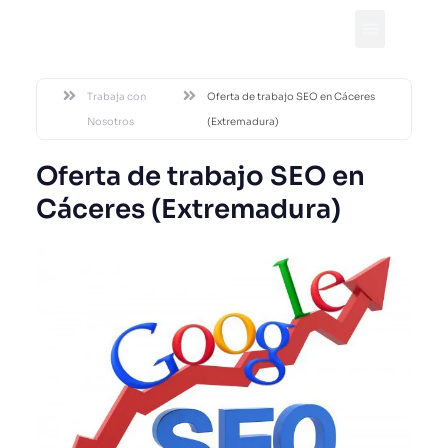
DESDE 2002
Trabaja con
Oferta de trabajo SEO en Cáceres
Nosotros
(Extremadura)
Oferta de trabajo SEO en
Cáceres (Extremadura)