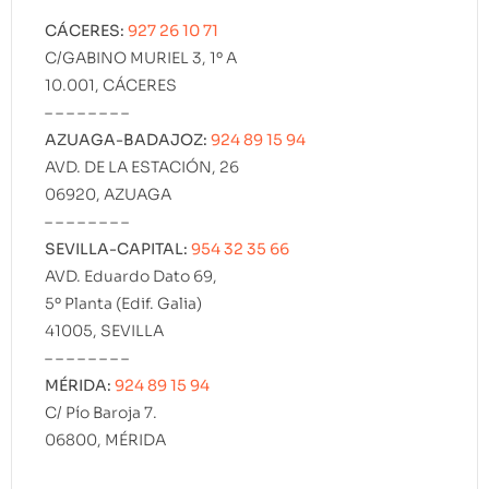
CÁCERES:
927 26 10 71
C/GABINO MURIEL 3, 1º A
10.001, CÁCERES
– – – – – – – –
AZUAGA-BADAJOZ:
924 89 15 94
AVD. DE LA ESTACIÓN, 26
06920, AZUAGA
– – – – – – – –
SEVILLA-CAPITAL:
954 32 35 66
AVD. Eduardo Dato 69,
5º Planta (Edif. Galia)
41005, SEVILLA
– – – – – – – –
MÉRIDA:
924 89 15 94
C/ Pío Baroja 7.
06800, MÉRIDA