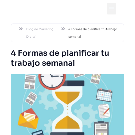
DESDE 2002
Blog de Marketing
4 Formas de planificar tu trabajo
Digital
semanal
4 Formas de planificar tu
trabajo semanal