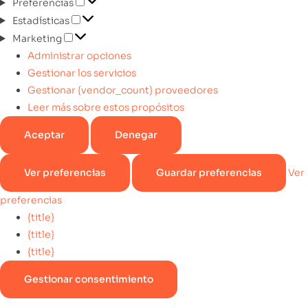
Preferencias
Estadísticas
Marketing
Administrar opciones
Gestionar los servicios
Gestionar {vendor_count} proveedores
Leer más sobre estos propósitos
Aceptar
Denegar
Ver preferencias
Guardar preferencias
Ver
preferencias
{title}
{title}
{title}
Gestionar consentimiento