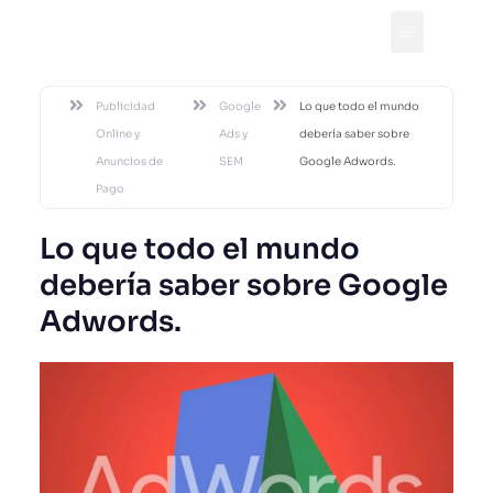
DESDE 2002
Publicidad
Google
Lo que todo el mundo
Online y
Ads y
debería saber sobre
Anuncios de
SEM
Google Adwords.
Pago
Lo que todo el mundo
debería saber sobre Google
Adwords.