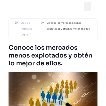
DESDE 2002
Blog de
Conoce los mercados menos
Marketing
explotados y obtén lo mejor de ellos.
Digital
Conoce los mercados
menos explotados y obtén
lo mejor de ellos.