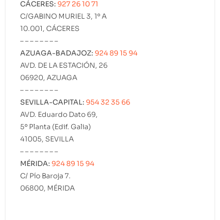
CÁCERES:
927 26 10 71
C/GABINO MURIEL 3, 1º A
10.001, CÁCERES
– – – – – – – –
AZUAGA-BADAJOZ:
924 89 15 94
AVD. DE LA ESTACIÓN, 26
06920, AZUAGA
– – – – – – – –
SEVILLA-CAPITAL:
954 32 35 66
AVD. Eduardo Dato 69,
5º Planta (Edif. Galia)
41005, SEVILLA
– – – – – – – –
MÉRIDA:
924 89 15 94
C/ Pío Baroja 7.
06800, MÉRIDA