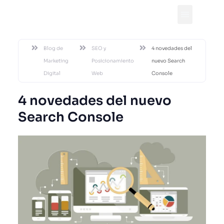
DESDE 2002
Blog de
SEO y
4 novedades del
Marketing
Posicionamiento
nuevo Search
Digital
Web
Console
4 novedades del nuevo
Search Console