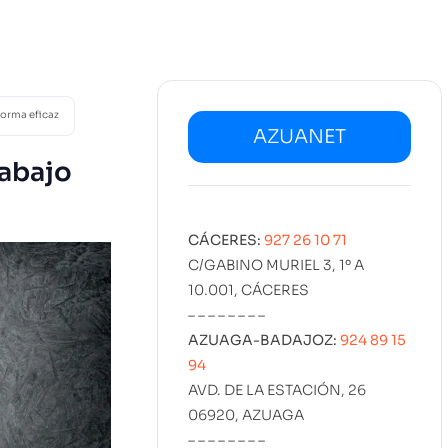
02
SERVICIOS
DISEÑO
MARKETING
PROYECT
KIT DIGITAL
EMPLEO
forma eficaz
AZUANET
rabajo
CÁCERES:
927 26 10 71
C/GABINO MURIEL 3, 1º A
10.001, CÁCERES
– – – – – – – –
AZUAGA-BADAJOZ:
924 89 15
94
AVD. DE LA ESTACIÓN, 26
06920, AZUAGA
– – – – – – – –