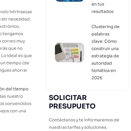
en tus
resultados
endo intrínsecas
 sin necesidad.
ectrónico.
Clustering de
no tengamos
palabras
a correo muy
clave: Cómo
erás que no
construir una
 Lo ideal es que
estrategia de
 un tiempo (de
autoridad
sigues ahorrar
temática en
2026
ón del tiempo
rdas nuestro
SOLICITAR
os convencidos
PRESUPUETO
bajos con una
Contáctanos y te informaremos de
nuestras tarifas y soluciones.