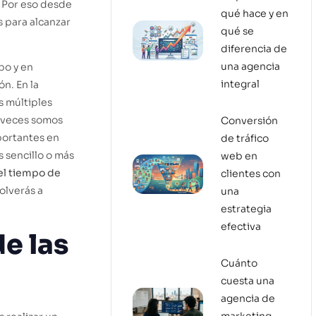
. Por eso desde
qué hace y en
s para alcanzar
qué se
diferencia de
una agencia
po y en
integral
n. En la
s múltiples
 veces somos
Conversión
portantes en
de tráfico
 sencillo o más
web en
el tiempo de
clientes con
olverás a
una
estrategia
efectiva
de las
Cuánto
cuesta una
agencia de