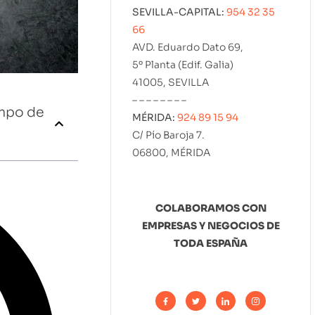
SEVILLA-CAPITAL:
954 32 35
66
AVD. Eduardo Dato 69,
5º Planta (Edif. Galia)
41005, SEVILLA
– – – – – – – –
empo de
MÉRIDA:
924 89 15 94
C/ Pío Baroja 7.
06800, MÉRIDA
COLABORAMOS CON
EMPRESAS Y NEGOCIOS DE
TODA ESPAÑA