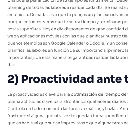
Una buena planificación de tu tiempo es fundamental. Debes
planning de todas las labores a realizar cada día. Se realist
ambicioso. De nada sirve que te pongas un plan excesivamen
porque entonces verás que te sobra tiempo y terminarás p
cosas superfluas. Hoy en día disponemos de gran cantidad 
web y aplicaciones móviles con las que planificar nuestro t
buenos ejemplos son Google Calendar o Doodle. Y un consej
planifica las labores en función de su importancia (primero l
importantes), de esta manera te garantizas realizar las labor
día.
2) Proactividad ante
La proactividad es clave para la
optimización del tiempo de 
buena actitud es clave para afrontar los quehaceres diarios 
Controla en todo momento las tareas a realizar, y hazlas. Y no
frustrado si alguna que otra vez te quedan tareas pendientes
que es habitual que surjan imprevistos o que alguna tarea n