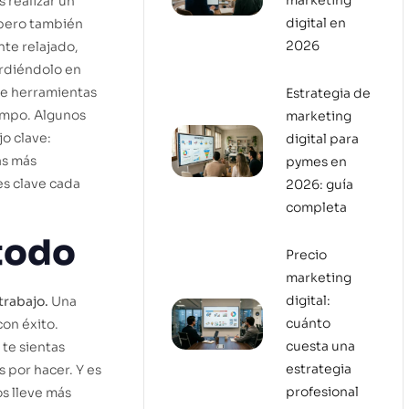
marketing
 realizar un
digital en
a pero también
2026
te relajado,
erdiéndolo en
de herramientas
Estrategia de
iempo. Algunos
marketing
o clave:
digital para
as más
pymes en
es clave cada
2026: guía
completa
 todo
Precio
marketing
digital:
trabajo.
Una
cuánto
con éxito.
cuesta una
 te sientas
estrategia
 por hacer. Y es
profesional
os lleve más