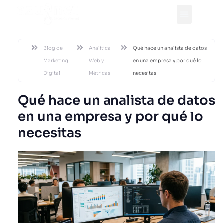
DESDE 2002
Blog de
Analítica
Qué hace un analista de datos
Marketing
Web y
en una empresa y por qué lo
Digital
Métricas
necesitas
Qué hace un analista de datos
en una empresa y por qué lo
necesitas