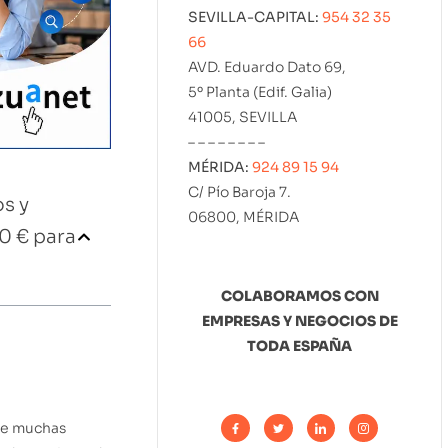
SEVILLA-CAPITAL:
954 32 35
66
AVD. Eduardo Dato 69,
5º Planta (Edif. Galia)
41005, SEVILLA
– – – – – – – –
MÉRIDA:
924 89 15 94
C/ Pío Baroja 7.
s y
06800, MÉRIDA
0 € para
COLABORAMOS CON
EMPRESAS Y NEGOCIOS DE
TODA ESPAÑA
ue muchas