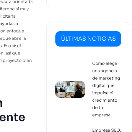
adura orientada
iferencial muy
icitaria
ayudas a
on enfoque
ÚLTIMAS NOTICIAS
orque abre la
 Eso sí: el
n, así que
un proyecto bien
Cómo elegir
una agencia
de marketing
digital que
impulse el
n
crecimiento
de tu
gente
empresa
Empresa SEO: