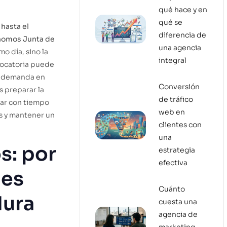
qué hace y en
qué se
hasta el
diferencia de
nomos Junta de
una agencia
mo día, sino la
integral
vocatoria puede
ar demanda en
Conversión
s preparar la
de tráfico
ar con tiempo
web en
es y mantener un
clientes con
una
s: por
estrategia
efectiva
nes
Cuánto
dura
cuesta una
agencia de