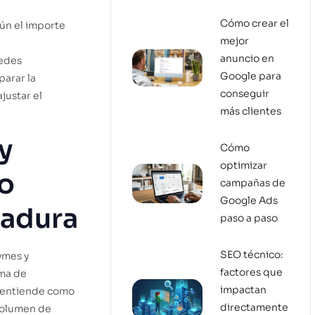
Cómo crear el
gún el importe
mejor
anuncio en
uedes
Google para
parar la
conseguir
justar el
más clientes
y
Cómo
optimizar
o
campañas de
Google Ads
madura
paso a paso
SEO técnico:
ymes y
factores que
ma de
impactan
e entiende como
directamente
volumen de