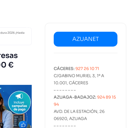
02
SERVICIOS
DISEÑO
MARKETING
PROYECT
KIT DIGITAL
EMPLEO
dura 2026 ¡Hasta
AZUANET
resas
00 €
CÁCERES:
927 26 10 71
C/GABINO MURIEL 3, 1º A
10.001, CÁCERES
– – – – – – – –
AZUAGA-BADAJOZ:
924 89 15
94
AVD. DE LA ESTACIÓN, 26
06920, AZUAGA
– – – – – – – –