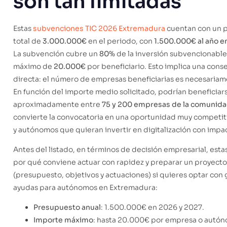
son tan limitadas
Estas
subvenciones TIC 2026 Extremadura
cuentan con un 
total de
3.000.000€
en el periodo, con
1.500.000€ al año e
La subvención cubre un
80%
de la inversión subvencionable
máximo de
20.000€
por beneficiario. Esto implica una cons
directa: el número de empresas beneficiarias es necesaria
En función del importe medio solicitado, podrían beneficiar
aproximadamente entre
75 y 200 empresas de la comunid
convierte la convocatoria en una oportunidad muy competit
y autónomos que quieran invertir en digitalización con impac
Antes del listado, en términos de decisión empresarial, estas
por qué conviene actuar con rapidez y preparar un proyect
(presupuesto, objetivos y actuaciones) si quieres optar con 
ayudas para autónomos en Extremadura:
Presupuesto anual
: 1.500.000€ en 2026 y 2027.
Importe máximo
: hasta 20.000€ por empresa o autó