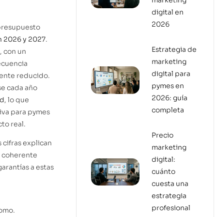
marketing
digital en
2026
presupuesto
n 2026 y 2027
.
Estrategia de
, con un
marketing
ecuencia
digital para
mente reducido.
pymes en
se cada año
2026: guía
ad
, lo que
completa
iva para pymes
to real.
Precio
 cifras explican
marketing
o coherente
digital:
garantías a estas
cuánto
cuesta una
estrategia
profesional
nomo.