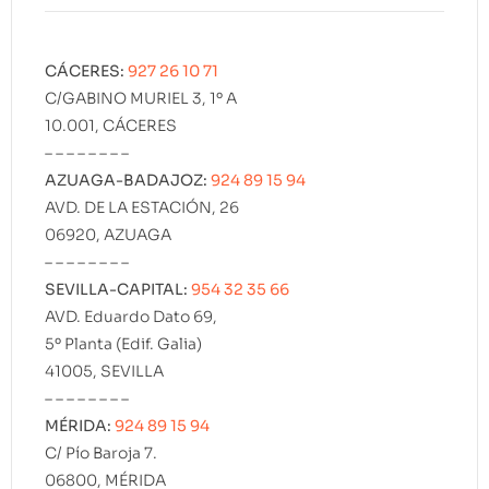
CÁCERES:
927 26 10 71
C/GABINO MURIEL 3, 1º A
10.001, CÁCERES
– – – – – – – –
AZUAGA-BADAJOZ:
924 89 15 94
AVD. DE LA ESTACIÓN, 26
06920, AZUAGA
– – – – – – – –
SEVILLA-CAPITAL:
954 32 35 66
AVD. Eduardo Dato 69,
5º Planta (Edif. Galia)
41005, SEVILLA
– – – – – – – –
MÉRIDA:
924 89 15 94
C/ Pío Baroja 7.
06800, MÉRIDA