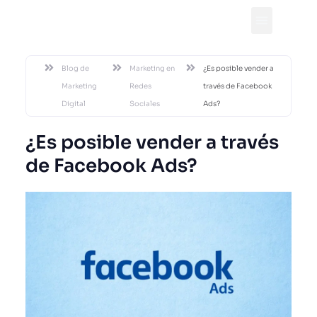
DESDE 2002
Blog de
Marketing en
¿Es posible vender a
Marketing
Redes
través de Facebook
Digital
Sociales
Ads?
¿Es posible vender a través
de Facebook Ads?