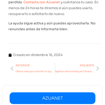
perdida
.
Contacta con Azuanet
y cuéntanos tu caso. En
menos de 24 horas te diremos si aún puedes usarlo,
recuperarlo o solicitarlo de nuevo.
La ayuda sigue activa y aún puedes aprovecharla. No
renuncies antes de informarte bien.
Creado en
diciembre 16, 2024
ANTERIOR
SIGUIENTE
Último mes para solicitar la ayuda de Kit Digital y Kit Consulting. 3.000€ para tu empresa sin adelantar nada. Sólo paga el IVA.
Agencia de branding en Cáceres y Extremadura
AZUANET