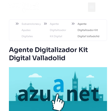
DESDE 2002
Subvenciones y
Agente
Agente
Ayudas
Digitalizador
Digitalizador Kit
Digitales
Kit Digital
Digital Valladolid
Agente Digitalizador Kit
Digital Valladolid