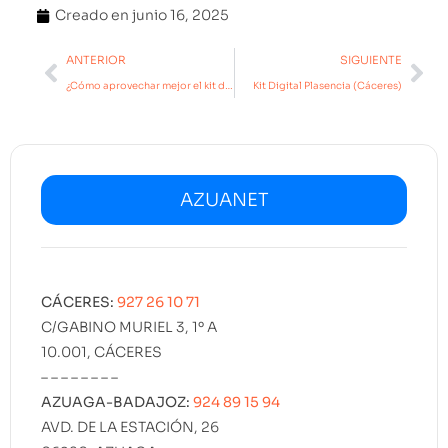
Creado en
junio 16, 2025
ANTERIOR
SIGUIENTE
¿Cómo aprovechar mejor el kit digital?​
Kit Digital Plasencia (Cáceres)
AZUANET
CÁCERES:
927 26 10 71
C/GABINO MURIEL 3, 1º A
10.001, CÁCERES
– – – – – – – –
AZUAGA-BADAJOZ:
924 89 15 94
AVD. DE LA ESTACIÓN, 26